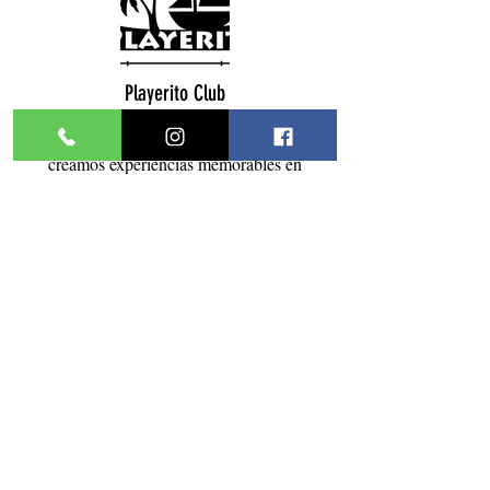
Playerito Club
Más que actividades, en Playerito Club
creamos experiencias memorables en
contacto con la naturaleza. Nuestro equipo
organiza expediciones personalizadas para
familias, grupos y viajeros que buscan
conectar con la belleza del Mar de Cortés y
disfrutar de ecoturismo responsable.
Playerito Camp