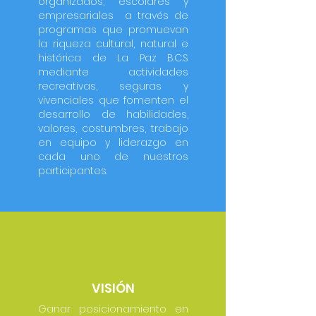
organizados, escolares y
empresariales a través de
programas que promuevan
la riqueza cultural, natural e
histórica de La Paz B.C.S
mediante actividades
recreativas, seguras y
vivenciales que fomenten el
desarrollo de habilidades,
valores, costumbres, trabajo
en equipo y liderazgo en
cada uno de nuestros
participantes.
VISIÓN
Ganar posicionamiento en