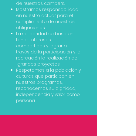
de nuestros campers.
Mostramos responsabilidad
en nuestro actuar para el
cumplimiento de nuestras
obligaciones.
La solidaridad se basa en
tener intereses
compartidos y lograr a
través de la participación y la
recreación la realización de
grandes proyectos.
Respetamos a la población y
culturas que participan en
nuestros programas,
reconocemos su dignidad,
independencia y valor como
persona.