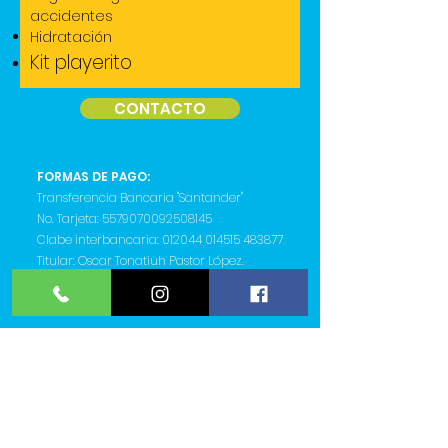
accidentes
Hidratación
Kit playerito
CONTACTO
FORMAS DE PAGO:
Transferencia Bancaria "Santander"
No. Tarjeta:
5579070092508145
Clabe interbancaria: 012044 014515 483877
Titular: Oscar Tonatiuh Pastor López.
club.playerito@gmail.com
Políticas